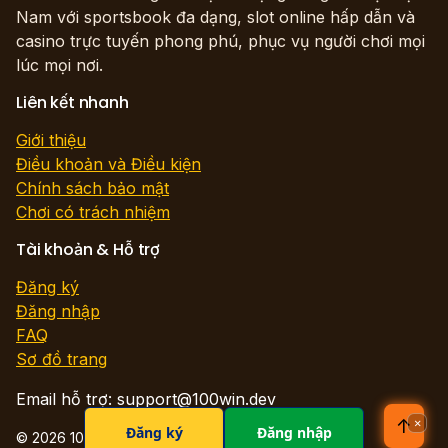
Nam với sportsbook đa dạng, slot online hấp dẫn và
casino trực tuyến phong phú, phục vụ người chơi mọi
lúc mọi nơi.
Liên kết nhanh
Giới thiệu
Điều khoản và Điều kiện
Chính sách bảo mật
Chơi có trách nhiệm
Tài khoản & Hỗ trợ
Đăng ký
Đăng nhập
FAQ
Sơ đồ trang
Email hỗ trợ:
support@100win.dev
×
↑
Đăng ký
Đăng nhập
© 2026 100win