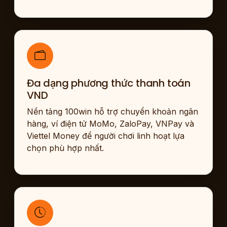
Đa dạng phương thức thanh toán
VND
Nền tảng 100win hỗ trợ chuyển khoản ngân
hàng, ví điện tử MoMo, ZaloPay, VNPay và
Viettel Money để người chơi linh hoạt lựa
chọn phù hợp nhất.