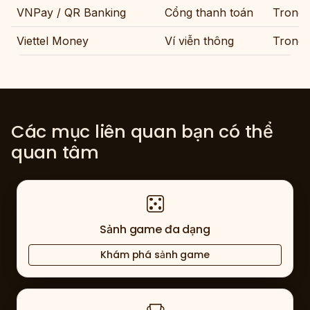
VNPay / QR Banking
Cổng thanh toán
Trong 
Viettel Money
Ví viễn thông
Trong 
Các mục liên quan bạn có thể
quan tâm
Sảnh game đa dạng
Khám phá sảnh game