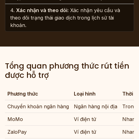
Xác nhận và theo dõi:
Xác nhận yêu cầu và
theo dõi trạng thái giao dịch trong lịch sử tài
khoản.
Tổng quan phương thức rút tiền
được hỗ trợ
Phương thức
Loại hình
Thời gi
Chuyển khoản ngân hàng
Ngân hàng nội địa
Trong 
MoMo
Ví điện tử
Nhanh,
ZaloPay
Ví điện tử
Nhanh,