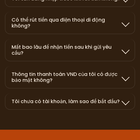
Có thể rút tiền qua điện thoại di động
không?
Mất bao lâu để nhận tiền sau khi gửi yêu
cầu?
Thông tin thanh toán VND của tôi có được
bảo mật không?
Tôi chưa có tài khoản, làm sao để bắt đầu?